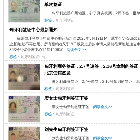
单次签证
匈牙利旅游广州领区，补了真实机票，2周下签，批单次
标签：
匈牙利签证
匈牙利签证中心最新通知
福州匈牙利签证申请中心搬迁新址自2025年5月19日起，威孚仕VFSGlo
业,旧地址不再使用。所有预约在5月19日以及之后的申请人需前往新地址递交
363号利煜外滩中心14层1406室...
阅读全文>>
标签：
匈牙利签证中心
匈牙利商务签证，2.7号递签，2.16号拿到的签证
北京使馆签发
匈牙利商务签证，2.7号递签，2.16号拿到的签证，北京
标签：
匈牙利签证
宏女士匈牙利签证下签
宏女士匈牙利签证下签...
阅读全文>>
标签：
匈牙利签证
刘先生匈牙利签证下签
刘先生匈牙利签证下签...
阅读全文>>