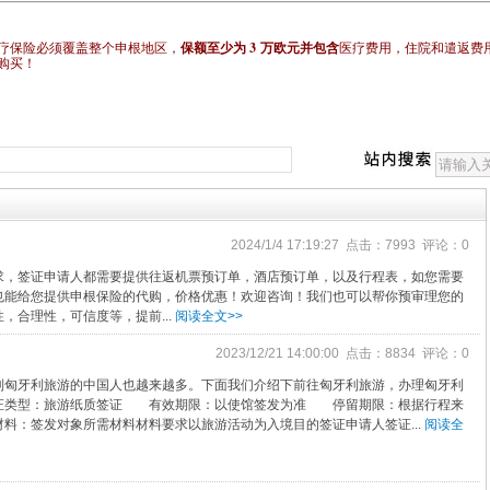
3
疗保险必须覆盖整个申根地区，
保额至少为
万欧元并包含
医疗费用，住院和遣返费
购买！
2024/1/4 17:19:27 点击：7993 评论：0
求，签证申请人都需要提供往返机票预订单，酒店预订单，以及行程表，如您需要
也能给您提供申根保险的代购，价格优惠！欢迎咨询！我们也可以帮你预审理您的
，合理性，可信度等，提前...
阅读全文>>
2023/12/21 14:00:00 点击：8834 评论：0
到匈牙利旅游的中国人也越来越多。下面我们介绍下前往匈牙利旅游，办理匈牙利
证类型：旅游纸质签证 有效期限：以使馆签发为准 停留期限：根据行程来
：签发对象所需材料材料要求以旅游活动为入境目的签证申请人签证...
阅读全