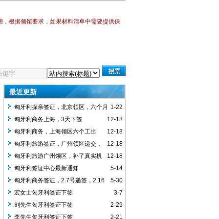
用，
根据领馆要求，如果材料清单中需要提供保
最近更新
匈牙利探亲签证，北京领区，六个月
1-22
多次，1.9递交资料，1.12下签，
匈牙利商务上海，3天下签
12-18
匈牙利商务，上海领区六个工出
12-18
签，
匈牙利旅游签证，广州领区递交，
12-18
客人第二次办理匈牙利申根签证，任然要
匈牙利旅游广州领区，补了真实机
12-18
求买了真实机票，下签单次1个月签证，
票，2周下签，批单次签证
匈牙利签证中心最新通知
5-14
可停留15天
匈牙利商务签证，2.7号递签，2.16
5-30
号拿到的签证，北京使馆签发
宏女士匈牙利签证下签
3-7
刘先生匈牙利签证下签
2-29
李先生匈牙利签证下签
2-21