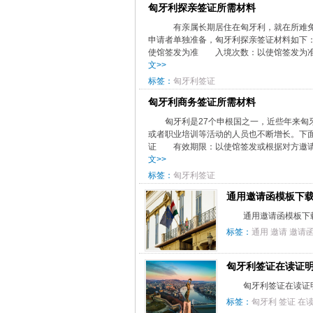
匈牙利探亲签证所需材料
有亲属长期居住在匈牙利，就在所难免
申请者单独准备，匈牙利探亲签证材料如
使馆签发为准 入境次数：以使馆签发为准
文>>
标签：
匈牙利签证
匈牙利商务签证所需材料
匈牙利是27个申根国之一，近些年来
或者职业培训等活动的人员也不断增长。下
证 有效期限：以使馆签发或根据对方邀请
文>>
标签：
匈牙利签证
通用邀请函模板下
通用邀请函模板下载
标签：
通用
邀请
邀请
匈牙利签证在读证
匈牙利签证在读证明
标签：
匈牙利
签证
在