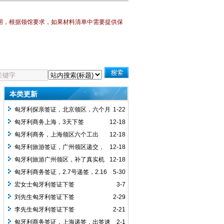
用，
根据领馆要求，如果材料清单中需要提供保
本类更新
匈牙利探亲签证，北京领区，六个月
1-22
多次，1.9递交资料，1.12下签，
匈牙利商务上海，3天下签
12-18
匈牙利商务，上海领区六个工出
12-18
签，
匈牙利旅游签证，广州领区递交，
12-18
客人第二次办理匈牙利申根签证，任然要
匈牙利旅游广州领区，补了真实机
12-18
求买了真实机票，下签单次1个月签证，
票，2周下签，批单次签证
匈牙利商务签证，2.7号递签，2.16
5-30
可停留15天
号拿到的签证，北京使馆签发
宏女士匈牙利签证下签
3-7
刘先生匈牙利签证下签
2-29
李先生匈牙利签证下签
2-21
匈牙利商务签证，上海递签，出签速
2-1