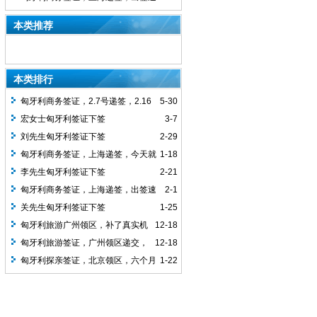
度很快，递交的时候有购买真实机票
本类推荐
本类排行
匈牙利商务签证，2.7号递签，2.16
5-30
号拿到的签证，北京使馆签发
宏女士匈牙利签证下签
3-7
刘先生匈牙利签证下签
2-29
匈牙利商务签证，上海递签，今天就
1-18
收到签证了，出签速度很快，递交的时候
李先生匈牙利签证下签
2-21
有购买真实机票
匈牙利商务签证，上海递签，出签速
2-1
度很快，递交的时候有购买真实机票
关先生匈牙利签证下签
1-25
匈牙利旅游广州领区，补了真实机
12-18
票，2周下签，批单次签证
匈牙利旅游签证，广州领区递交，
12-18
客人第二次办理匈牙利申根签证，任然要
匈牙利探亲签证，北京领区，六个月
1-22
求买了真实机票，下签单次1个月签证，
多次，1.9递交资料，1.12下签，
可停留15天