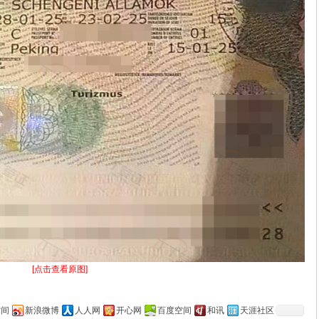
[点击查看原图]
空间
新浪微博
人人网
开心网
百度空间
和讯
天涯社区