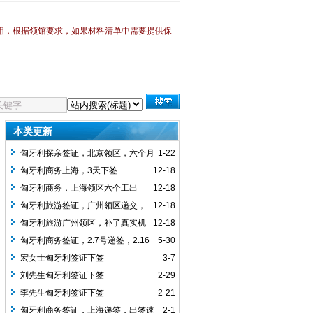
用，
根据领馆要求，如果材料清单中需要提供保
本类更新
匈牙利探亲签证，北京领区，六个月
1-22
多次，1.9递交资料，1.12下签，
匈牙利商务上海，3天下签
12-18
匈牙利商务，上海领区六个工出
12-18
签，
匈牙利旅游签证，广州领区递交，
12-18
客人第二次办理匈牙利申根签证，任然要
匈牙利旅游广州领区，补了真实机
12-18
求买了真实机票，下签单次1个月签证，
票，2周下签，批单次签证
匈牙利商务签证，2.7号递签，2.16
5-30
可停留15天
号拿到的签证，北京使馆签发
宏女士匈牙利签证下签
3-7
刘先生匈牙利签证下签
2-29
李先生匈牙利签证下签
2-21
匈牙利商务签证，上海递签，出签速
2-1