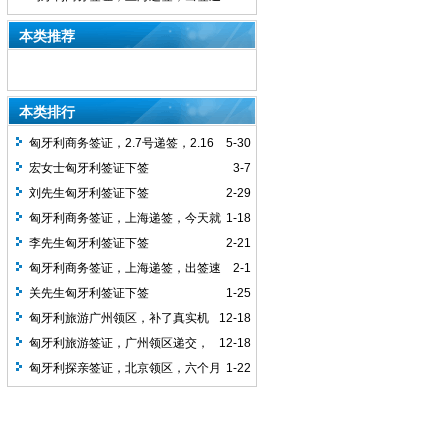
度很快，递交的时候有购买真实机票
本类推荐
本类排行
匈牙利商务签证，2.7号递签，2.16
5-30
号拿到的签证，北京使馆签发
宏女士匈牙利签证下签
3-7
刘先生匈牙利签证下签
2-29
匈牙利商务签证，上海递签，今天就
1-18
收到签证了，出签速度很快，递交的时候
李先生匈牙利签证下签
2-21
有购买真实机票
匈牙利商务签证，上海递签，出签速
2-1
度很快，递交的时候有购买真实机票
关先生匈牙利签证下签
1-25
匈牙利旅游广州领区，补了真实机
12-18
票，2周下签，批单次签证
匈牙利旅游签证，广州领区递交，
12-18
客人第二次办理匈牙利申根签证，任然要
匈牙利探亲签证，北京领区，六个月
1-22
求买了真实机票，下签单次1个月签证，
多次，1.9递交资料，1.12下签，
可停留15天