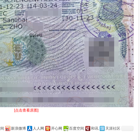
[点击查看原图]
空间
新浪微博
人人网
开心网
百度空间
和讯
天涯社区