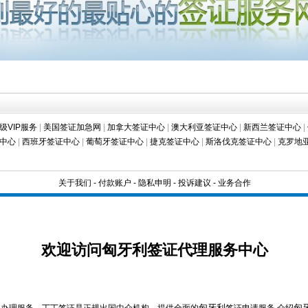
级VIP服务
|
美国签证加急网
|
加拿大签证中心
|
澳大利亚签证中心
|
新西兰签证中心
|
中心
|
西班牙签证中心
|
葡萄牙签证中心
|
捷克签证中心
|
斯洛伐克签证中心
|
克罗地
关于我们
-
付款账户
-
隐私申明
-
投诉建议
-
业务合作
欢迎访问匈牙利签证代理服务中心
匈牙利
匈
和办理服务，丁丁签证是正规出国中介机构，提供全面的
签证申请服务,介绍