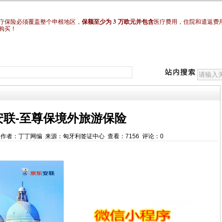
3
疗保险必须覆盖整个申根地区，
保额至少为
万欧元并包含
医疗费用，住院和遣返费
购买！
安联-至尊保境外旅游保险
19:42 作者：丁丁网编 来源：匈牙利签证中心 查看：7156 评论：0