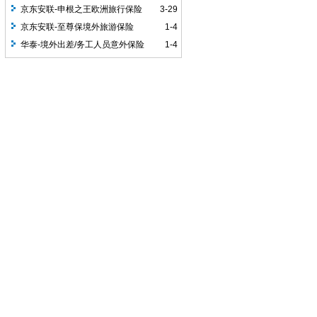
京东安联-申根之王欧洲旅行保险
3-29
京东安联-至尊保境外旅游保险
1-4
华泰-境外出差/务工人员意外保险
1-4