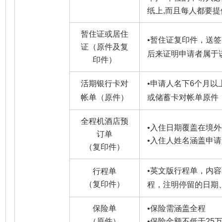
纸上,而且每人都要
暂住证或居住
•
暂住证复印件，送签
证（原件及复
后来证明申请者属于
印件）
活期银行卡对
•
申请人名下6个月以
帐单（原件）
或储蓄卡对帐单原件
全程机酒店预
•
入住日期覆盖在境外
订单
•
入住人姓名涵盖申请
（复印件）
•
英文版行程单，内容
行程单
（复印件）
程，注明停留的日期
保险单
•
保险需涵盖全程
（原件）
•
保险金额不低于25