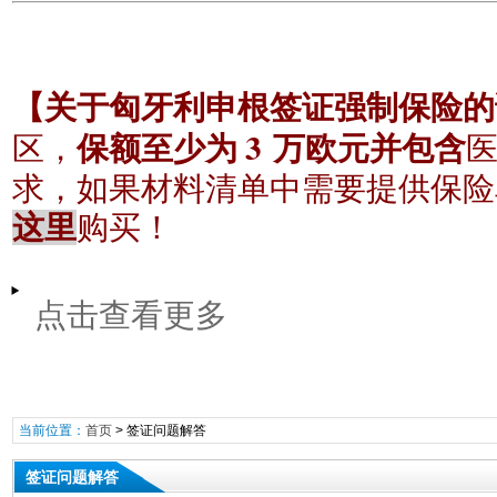
【关于匈牙利申根签证强制保险的
3
区，
保额至少为
万欧元并包含
求，如果材料清单中需要提供保险
这里
购买！
点击查看更多
当前位置：
首页
>
签证问题解答
签证问题解答