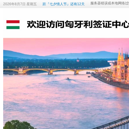
2026年8月7日 星期五
距『七夕情人节』还有12天