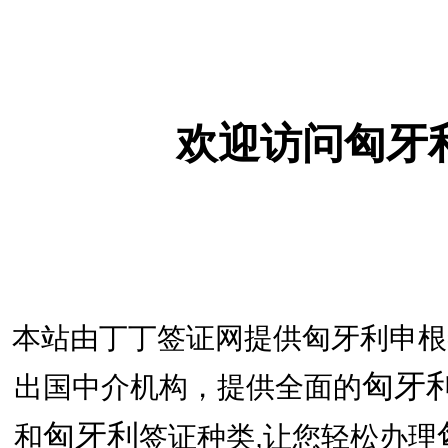
欢迎访问匈牙
本站由丁丁签证网提供匈牙利申根
匈牙
出国中介机构，提供全面的
匈牙利
和
签证种类,让您轻松办理