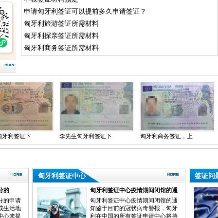
申请匈牙利签证可以提前多久申请签证？
匈牙利旅游签证所需材料
匈牙利探亲签证所需材料
匈牙利商务签证所需材料
签证下
李先生匈牙利签证下
匈牙利商务签证，上
关先
签
海递签，出签速度很
快，递交的时候有购
买真实机票
匈牙利签证中心
签证问
分的
匈牙利签证中心疫情期间闭馆的通
知
分的申请
匈牙利签证中心疫情期间闭馆的通
或生活地
知鉴于目前的冠状病毒警报，匈牙
中心来提
利在中国的所有签证申请中心将持