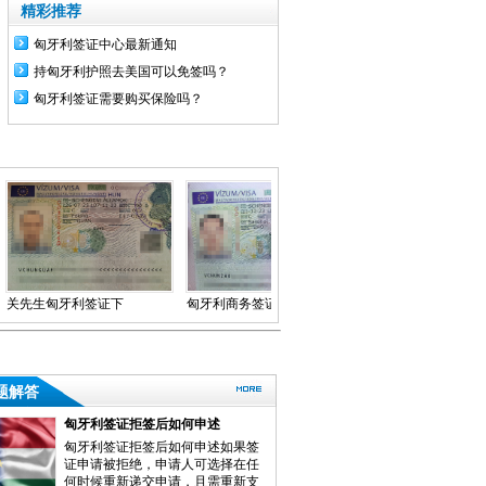
精彩推荐
匈牙利签证中心最新通知
持匈牙利护照去美国可以免签吗？
匈牙利签证需要购买保险吗？
生匈牙利签证下
匈牙利商务签证，上
匈牙利探亲签证，北
签
海递签，今天就收到
京领区，六个月多
签证了，出签速度很
次，1.9递交资料，
快，递交的时候有购
1.12下签，
买真实机票
题解答
匈牙利签证拒签后如何申述
匈牙利签证拒签后如何申述如果签
证申请被拒绝，申请人可选择在任
何时候重新递交申请，且需重新支