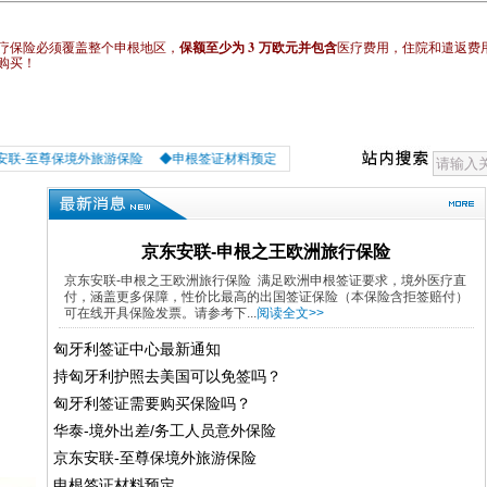
3
疗保险必须覆盖整个申根地区，
保额至少为
万欧元并包含
医疗费用，住院和遣返费
购买！
至尊保境外旅游保险
◆​申根签证材料预定
◆申请匈牙利签证可以提前多久申请签
京东安联-申根之王欧洲旅行保险
京东安联-申根之王欧洲旅行保险 满足欧洲申根签证要求，境外医疗直
付，涵盖更多保障，性价比最高的出国签证保险（本保险含拒签赔付）
可在线开具保险发票。请参考下...
阅读全文>>
匈牙利签证中心最新通知
持匈牙利护照去美国可以免签吗？
匈牙利签证需要购买保险吗？
华泰-境外出差/务工人员意外保险
京东安联-至尊保境外旅游保险
​申根签证材料预定