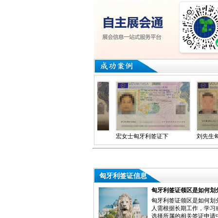
匈牙利商务签证，
宏女士匈牙利签证下
刘先生匈牙利
2.7号递签，2.16号
签
签
拿到的签证，北京使
馆签发
匈牙利签证信息
匈牙利签证领区是如何划
匈牙利签证领区是如何划
人需根据长期工作，学习
选择所属的相关签证申请