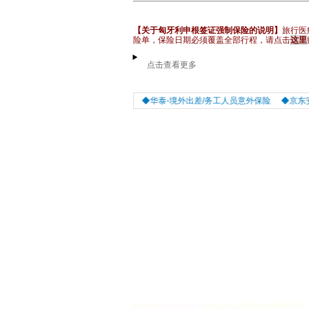
【关于匈牙利申根签证强制保险的说明】
旅行医
险单，保险日期必须覆盖全部行程
，请点击
这里
点击查看更多
匈牙利签证需要购买保险吗？
◆华泰-境外出差/务工人员意外保险
◆京东安联-